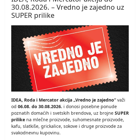
30.08.2026. – Vredno je zajedno uz
SUPER prilike
IDEA, Roda i Mercator akcija „Vredno je zajedno“
važi
od
06.08. do 30.08.2026.
i donosi posebne ponude
poznatih domaćih i svetskih brendova, uz brojne
SUPER
prilike
na mlečne proizvode, suhomesnate proizvode,
kafu, slatkiše, grickalice, sokove i druge proizvode za
svakodnevnu kupovinu.