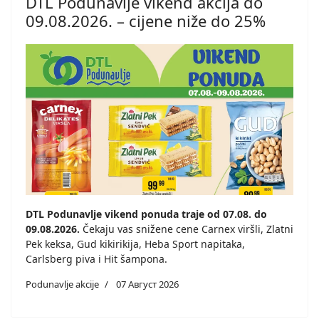
DTL Podunavlje vikend akcija do
09.08.2026. – cijene niže do 25%
DTL Podunavlje vikend ponuda traje od 07.08. do
09.08.2026.
Čekaju vas snižene cene Carnex viršli, Zlatni
Pek keksa, Gud kikirikija, Heba Sport napitaka,
Carlsberg piva i Hit šampona.
Podunavlje akcije
07 Август 2026