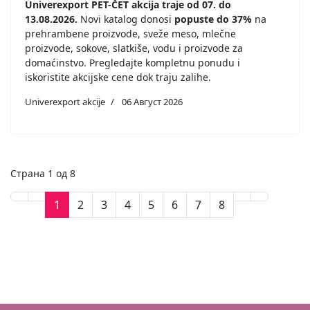
Univerexport PET-ČET akcija traje od 07. do
13.08.2026.
Novi katalog donosi
popuste do 37%
na
prehrambene proizvode, sveže meso, mlečne
proizvode, sokove, slatkiše, vodu i proizvode za
domaćinstvo. Pregledajte kompletnu ponudu i
iskoristite akcijske cene dok traju zalihe.
Univerexport akcije
06 Август 2026
Страна 1 од 8
1
2
3
4
5
6
7
8