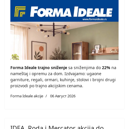
Forma Ideale trajno sniženje
sa sniženjima do
22%
na
nameštaj i opremu za dom. Izdvajamo: ugaone
garniture, regali, ormari, kuhinje, stolovi i brojni drugi
proizvodi po trajno akcijskim cenama.
Forma Ideale akcije
06 Август 2026
IDEA, Roda i Mercator akcija do