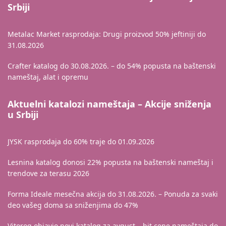
Srbiji
Metalac Market rasprodaja: Drugi proizvod 50% jeftiniji do
31.08.2026
Crafter katalog do 30.08.2026. – do 54% popusta na baštenski
nameštaj, alat i opremu
Aktuelni katalozi nameštaja – Akcije sniženja
u Srbiji
JYSK rasprodaja do 60% traje do 01.09.2026
Lesnina katalog donosi 22% popusta na baštenski nameštaj i
trendove za terasu 2026
Forma Ideale mesečna akcija do 31.08.2026. – Ponuda za svaki
deo vašeg doma sa sniženjima do 47%
Vitorog objavio novi katalog za avgust – hit cene nameštaja do