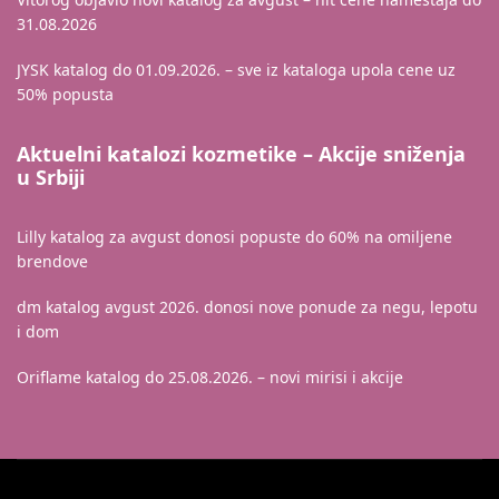
31.08.2026
JYSK katalog do 01.09.2026. – sve iz kataloga upola cene uz
50% popusta
Aktuelni katalozi kozmetike – Akcije sniženja
u Srbiji
Lilly katalog za avgust donosi popuste do 60% na omiljene
brendove
dm katalog avgust 2026. donosi nove ponude za negu, lepotu
i dom
Oriflame katalog do 25.08.2026. – novi mirisi i akcije