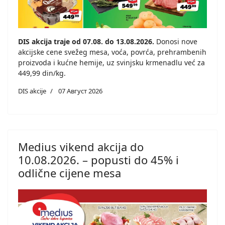
DIS akcija traje od 07.08. do 13.08.2026.
Donosi nove
akcijske cene svežeg mesa, voća, povrća, prehrambenih
proizvoda i kućne hemije, uz svinjsku krmenadlu već za
449,99 din/kg.
DIS akcije
07 Август 2026
Medius vikend akcija do
10.08.2026. – popusti do 45% i
odlične cijene mesa