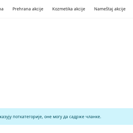
na
Prehrana akcije
Kozmetika akcije
Nameštaj akcije
казују поткатегорије, оне могу да садрже чланке.