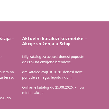
štaja –
Aktuelni katalozi kozmetike –
Akcije sniženja u Srbiji
o
Lilly katalog za avgust donosi popuste
do 60% na omiljene brendove
pusta na
dm katalog avgust 2026. donosi nove
za terasu
ponude za negu, lepotu i dom
Oriflame katalog do 25.08.2026. – novi
a
mirisi i akcije
 RSD do