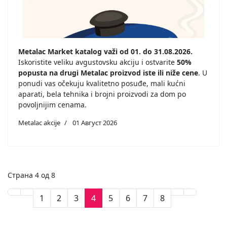
Metalac Market katalog važi od 01. do 31.08.2026.
Iskoristite veliku avgustovsku akciju i ostvarite
50%
popusta na drugi Metalac proizvod iste ili niže cene
. U
ponudi vas očekuju kvalitetno posuđe, mali kućni
aparati, bela tehnika i brojni proizvodi za dom po
povoljnijim cenama.
Metalac akcije
01 Август 2026
Страна 4 од 8
1
2
3
4
5
6
7
8