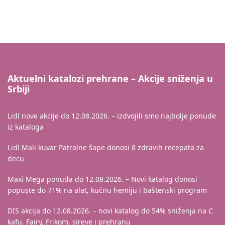
Aktuelni katalozi prehrane – Akcije sniženja u
Srbiji
Lidl nove akcije do 12.08.2026. – izdvojili smo najbolje ponude
iz kataloga
Lidl Mali kuvar Patrolne šape donosi 8 zdravih recepata za
decu
Maxi Mega ponuda do 12.08.2026. – Novi katalog donosi
popuste do 71% na alat, kućnu hemiju i baštenski program
DIS akcija do 12.08.2026. – novi katalog do 54% sniženja na C
kafu, Fairy, Frikom, sireve i prehranu