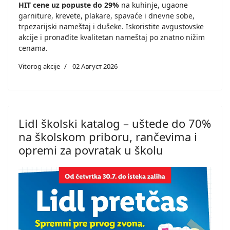
HIT cene uz popuste do 29%
na kuhinje, ugaone
garniture, krevete, plakare, spavaće i dnevne sobe,
trpezarijski nameštaj i dušeke. Iskoristite avgustovske
akcije i pronađite kvalitetan nameštaj po znatno nižim
cenama.
Vitorog akcije
02 Август 2026
Lidl školski katalog – uštede do 70%
na školskom priboru, rančevima i
opremi za povratak u školu