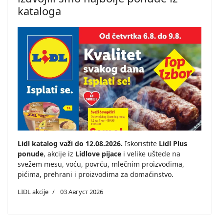
kataloga
Lidl katalog važi do 12.08.2026.
Iskoristite
Lidl Plus
ponude
, akcije iz
Lidlove pijace
i velike uštede na
svežem mesu, voću, povrću, mlečnim proizvodima,
pićima, prehrani i proizvodima za domaćinstvo.
LIDL akcije
03 Август 2026