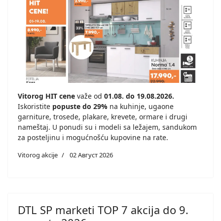
Vitorog HIT cene
važe od
01.08. do 19.08.2026.
Iskoristite
popuste do 29%
na kuhinje, ugaone
garniture, trosede, plakare, krevete, ormare i drugi
nameštaj. U ponudi su i modeli sa ležajem, sandukom
za posteljinu i mogućnošću kupovine na rate.
Vitorog akcije
02 Август 2026
DTL SP marketi TOP 7 akcija do 9.