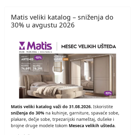
Matis veliki katalog – sniženja do
30% u avgustu 2026
Matis veliki katalog važi do 31.08.2026.
Iskoristite
sniženja do 30%
na kuhinje, garniture, spavaće sobe,
plakare, dečje sobe, trpezarijski nameštaj, dušeke i
brojne druge modele tokom
Meseca velikih ušteda
.