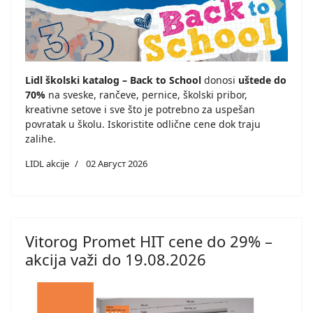
Lidl školski katalog – Back to School
donosi
uštede do
70%
na sveske, rančeve, pernice, školski pribor,
kreativne setove i sve što je potrebno za uspešan
povratak u školu. Iskoristite odlične cene dok traju
zalihe.
LIDL akcije
02 Август 2026
Vitorog Promet HIT cene do 29% –
akcija važi do 19.08.2026