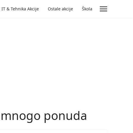
IT & Tehnika Akcije
Ostale akcije
Škola
još mnogo ponuda