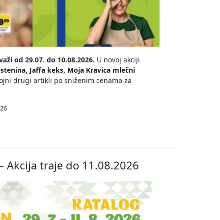
aži od 29.07. do 10.08.2026.
U novoj akciji
testenina, Jaffa keks, Moja Kravica mlečni
ojni drugi artikli po sniženim cenama za
026
– Akcija traje do 11.08.2026