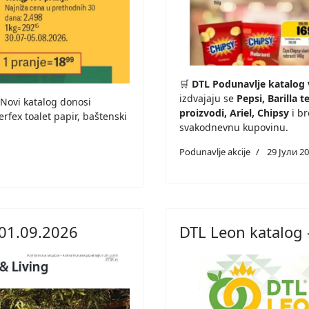
🛒
DTL Podunavlje katalog v
izdvajaju se
Pepsi, Barilla 
Novi katalog donosi
proizvodi, Ariel, Chipsy
i br
rfex toalet papir, baštenski
svakodnevnu kupovinu.
Podunavlje akcije
29 Јули 2
 01.09.2026
DTL Leon katalog 