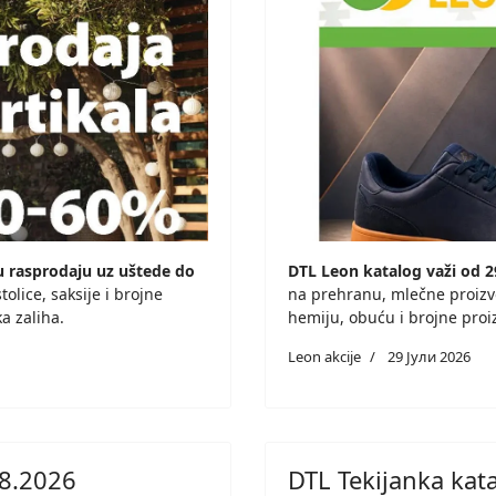
u rasprodaju uz uštede do
DTL Leon katalog važi od 29
olice, saksije i brojne
na prehranu, mlečne proizv
a zaliha.
hemiju, obuću i brojne pro
Leon akcije
29 Јули 2026
08.2026
DTL Tekijanka kat