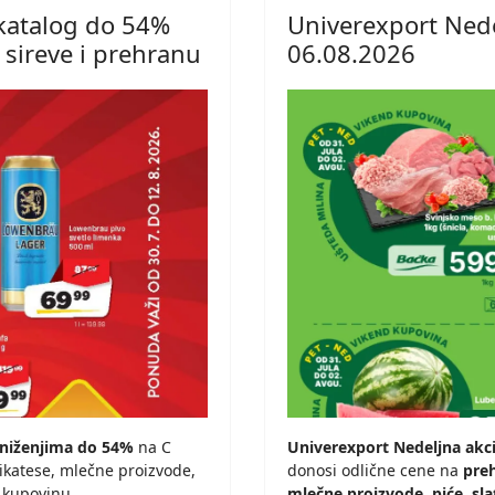
 katalog do 54%
Univerexport Nede
, sireve i prehranu
06.08.2026
sniženjima do 54%
na C
Univerexport Nedeljna akcij
likatese, mlečne proizvode,
donosi odlične cene na
pre
 kupovinu.
mlečne proizvode, piće, sl