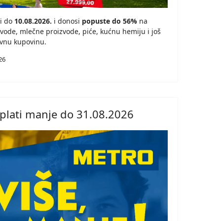
i do
10.08.2026.
i donosi
popuste do 56%
na
ode, mlečne proizvode, piće, kućnu hemiju i još
vnu kupovinu.
26
plati manje do 31.08.2026