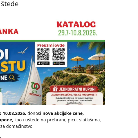
uštede
 10.08.2026.
donosi
nove akcijske cene,
kupone
, kao i uštede na prehrani, piću, slatkišima,
 za domaćinstvo.
6