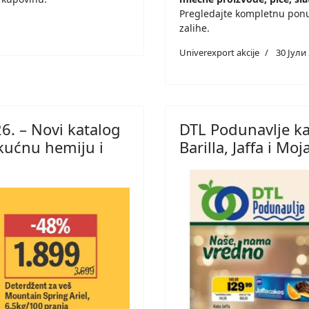
Pregledajte kompletnu ponud
zalihe.
Univerexport akcije
30 Јули
. – Novi katalog
DTL Podunavlje ka
kućnu hemiju i
Barilla, Jaffa i M