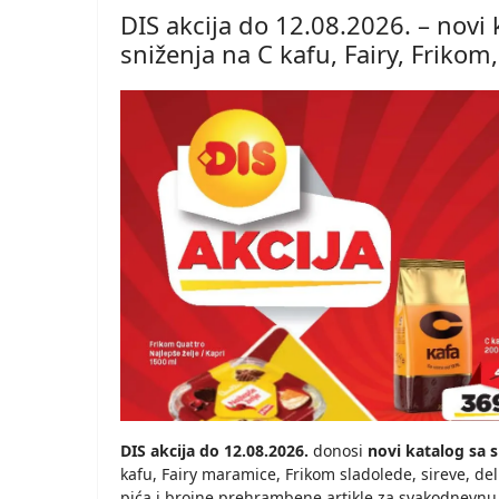
DIS akcija do 12.08.2026. – novi
sniženja na C kafu, Fairy, Frikom
DIS akcija do 12.08.2026.
donosi
novi katalog sa 
kafu, Fairy maramice, Frikom sladolede, sireve, de
pića i brojne prehrambene artikle za svakodnevnu