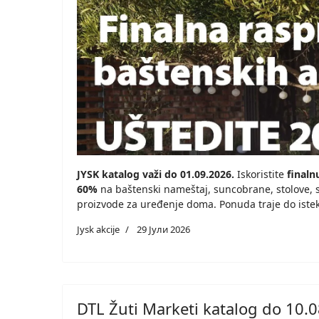
JYSK katalog važi do 01.09.2026.
Iskoristite
finaln
60%
na baštenski nameštaj, suncobrane, stolove, st
proizvode za uređenje doma. Ponuda traje do istek
Jysk akcije
29 Јули 2026
DTL Žuti Marketi katalog do 10.