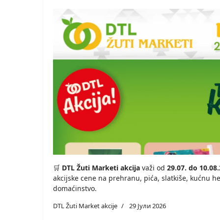
🛒
DTL Žuti Marketi akcija
važi od
29.07. do 10.08
akcijske cene na prehranu, pića, slatkiše, kućnu h
domaćinstvo.
DTL Žuti Market akcije
29 Јули 2026