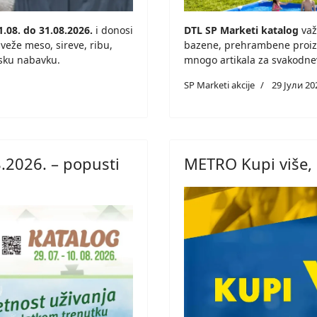
1.08. do 31.08.2026.
i donosi
DTL SP Marketi katalog
važ
veže meso, sireve, ribu,
bazene, prehrambene proizv
jsku nabavku.
mnogo artikala za svakodne
SP Marketi akcije
29 Јули 20
.2026. – popusti
METRO Kupi više, 