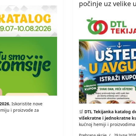
počinje uz velike 
.2026.
Iskoristite nove
emiju i proizvode za
🛒
DTL Tekijanka katalog do
višekratne i jednokratne 
kućnoj hemiji i proizvodima
Prehrana akcije
29 Јули 202