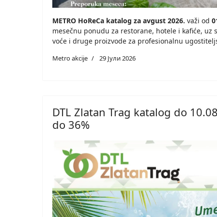
METRO HoReCa katalog za avgust 2026.
važi od
0
mesečnu ponudu za restorane, hotele i kafiće, uz s
voće i druge proizvode za profesionalnu ugostitel
Metro akcije
29 Јули 2026
DTL Zlatan Trag katalog do 10.08
do 36%