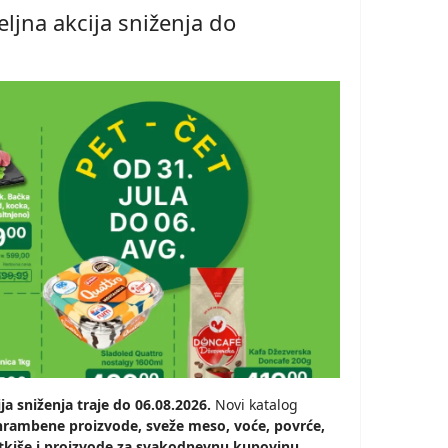
ljna akcija sniženja do
a sniženja traje do 06.08.2026.
Novi katalog
hrambene proizvode, sveže meso, voće, povrće,
atkiše i proizvode za svakodnevnu kupovinu
.