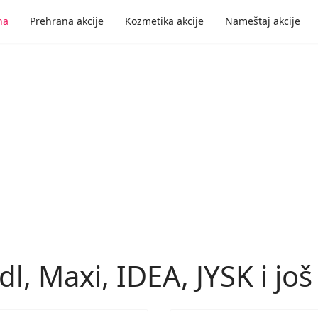
na
Prehrana akcije
Kozmetika akcije
Nameštaj akcije
Lidl, Maxi, IDEA, JYSK i 