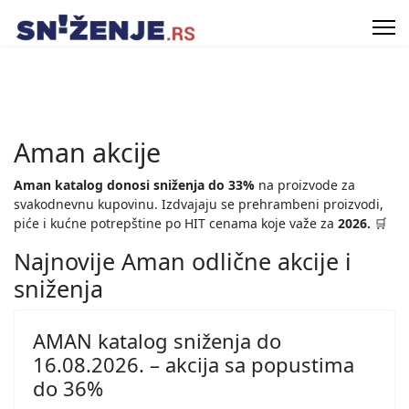
Aman akcije
Aman katalog donosi sniženja do 33%
na proizvode za
svakodnevnu kupovinu. Izdvajaju se prehrambeni proizvodi,
piće i kućne potrepštine po HIT cenama koje važe za
2026.
🛒
Najnovije Aman odlične akcije i
sniženja
AMAN katalog sniženja do
16.08.2026. – akcija sa popustima
do 36%