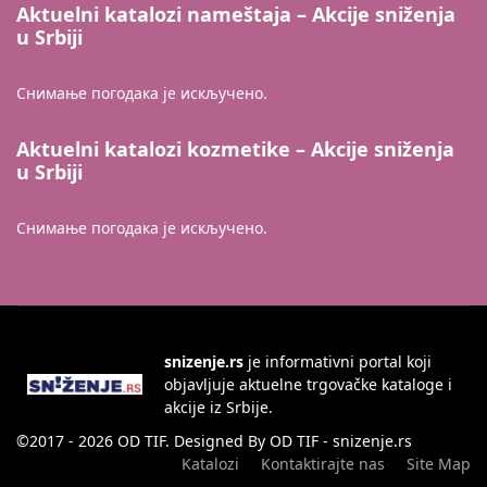
Aktuelni katalozi nameštaja – Akcije sniženja
u Srbiji
Снимање погодака је искључено.
Aktuelni katalozi kozmetike – Akcije sniženja
u Srbiji
Снимање погодака је искључено.
snizenje.rs
je informativni portal koji
objavljuje aktuelne trgovačke kataloge i
akcije iz Srbije.
©2017 - 2026 OD TIF. Designed By OD TIF - snizenje.rs
Katalozi
Kontaktirajte nas
Site Map